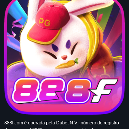
888f.com é operada pela Dubet N.V., número de registro