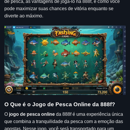
de pesca, as vantagens de jogá-lo na 888f, e como você
pode maximizar suas chances de vitória enquanto se
diverte ao máximo.
O Que é o Jogo de Pesca Online da 888f?
O
jogo de pesca online
da 888f é uma experiência única
que combina a tranquilidade da pesca com a emoção das
apostas. Nesse jogo, você será transportado para um