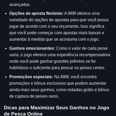
avançadas.
Opções de aposta flexíveis:
A 888f oferece uma
variedade de opções de apostas para que você possa
jogar de acordo com o seu orçamento. Isso significa
que você pode começar com apostas mais baixas e
aumentar à medida que se acostuma com o jogo.
Ganhos emocionantes:
Como o valor de cada peixe
varia, o jogo oferece uma experiência recompensadora
onde você pode ganhar grandes prêmios se for
habilidoso o suficiente para pescar os peixes certos.
Promoções especiais:
Na 888f, você encontra
promoções e bônus exclusivos que podem aumentar
ainda mais seus ganhos, como rodadas grátis e bônus
de captura de peixes raros.
Dicas para Maximizar Seus Ganhos no Jogo
de Pesca Online