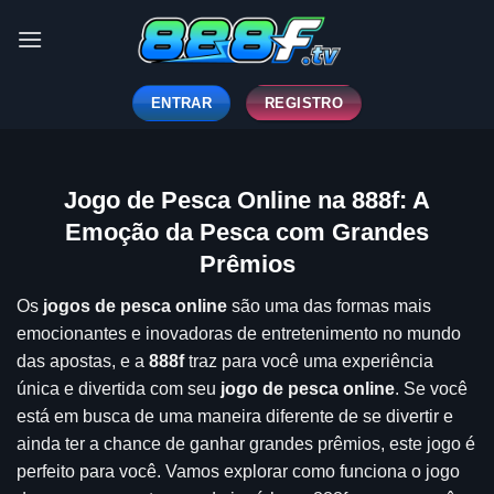
Skip
to
content
ENTRAR
REGISTRO
Jogo de Pesca Online na 888f: A
Emoção da Pesca com Grandes
Prêmios
Os
jogos de pesca online
são uma das formas mais
emocionantes e inovadoras de entretenimento no mundo
das apostas, e a
888f
traz para você uma experiência
única e divertida com seu
jogo de pesca online
. Se você
está em busca de uma maneira diferente de se divertir e
ainda ter a chance de ganhar grandes prêmios, este jogo é
perfeito para você. Vamos explorar como funciona o jogo