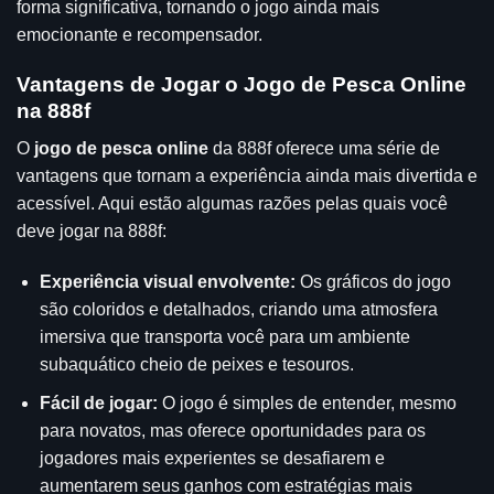
forma significativa, tornando o jogo ainda mais
emocionante e recompensador.
Vantagens de Jogar o Jogo de Pesca Online
na 888f
O
jogo de pesca online
da 888f oferece uma série de
vantagens que tornam a experiência ainda mais divertida e
acessível. Aqui estão algumas razões pelas quais você
deve jogar na 888f:
Experiência visual envolvente:
Os gráficos do jogo
são coloridos e detalhados, criando uma atmosfera
imersiva que transporta você para um ambiente
subaquático cheio de peixes e tesouros.
Fácil de jogar:
O jogo é simples de entender, mesmo
para novatos, mas oferece oportunidades para os
jogadores mais experientes se desafiarem e
aumentarem seus ganhos com estratégias mais