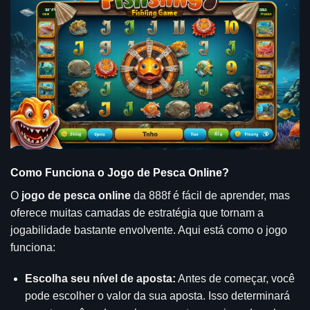
Como Funciona o Jogo de Pesca Online?
O
jogo de pesca online
da 888f é fácil de aprender, mas
oferece muitas camadas de estratégia que tornam a
jogabilidade bastante envolvente. Aqui está como o jogo
funciona:
Escolha seu nível de aposta:
Antes de começar, você
pode escolher o valor da sua aposta. Isso determinará