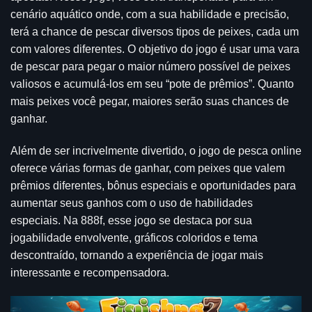
cenário aquático onde, com a sua habilidade e precisão,
terá a chance de pescar diversos tipos de peixes, cada um
com valores diferentes. O objetivo do jogo é usar uma vara
de pescar para pegar o maior número possível de peixes
valiosos e acumulá-los em seu “pote de prêmios”. Quanto
mais peixes você pegar, maiores serão suas chances de
ganhar.
Além de ser incrivelmente divertido, o jogo de pesca online
oferece várias formas de ganhar, com peixes que valem
prêmios diferentes, bônus especiais e oportunidades para
aumentar seus ganhos com o uso de habilidades
especiais. Na 888f, esse jogo se destaca por sua
jogabilidade envolvente, gráficos coloridos e tema
descontraído, tornando a experiência de jogar mais
interessante e recompensadora.