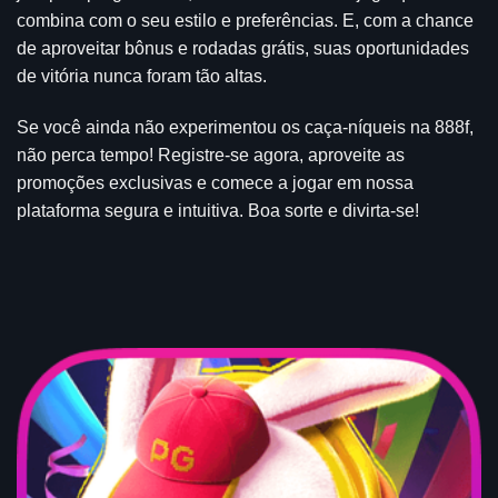
combina com o seu estilo e preferências. E, com a chance
de aproveitar bônus e rodadas grátis, suas oportunidades
de vitória nunca foram tão altas.
Se você ainda não experimentou os caça-níqueis na 888f,
não perca tempo! Registre-se agora, aproveite as
promoções exclusivas e comece a jogar em nossa
plataforma segura e intuitiva. Boa sorte e divirta-se!