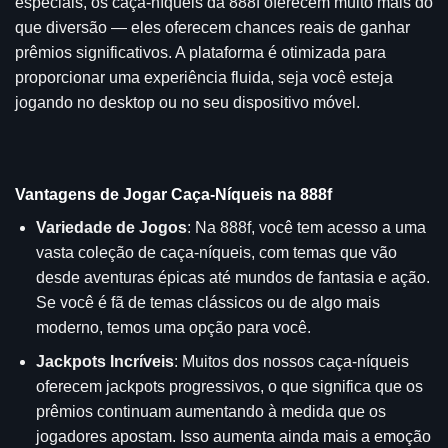
especiais, os caça-níqueis da 888f oferecem muito mais do
que diversão — eles oferecem chances reais de ganhar
prêmios significativos. A plataforma é otimizada para
proporcionar uma experiência fluida, seja você esteja
jogando no desktop ou no seu dispositivo móvel.
Vantagens de Jogar Caça-Níqueis na 888f
Variedade de Jogos
: Na 888f, você tem acesso a uma
vasta coleção de caça-níqueis, com temas que vão
desde aventuras épicas até mundos de fantasia e ação.
Se você é fã de temas clássicos ou de algo mais
moderno, temos uma opção para você.
Jackpots Incríveis
: Muitos dos nossos caça-níqueis
oferecem jackpots progressivos, o que significa que os
prêmios continuam aumentando à medida que os
jogadores apostam. Isso aumenta ainda mais a emoção