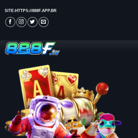
SITE:HTTPS://888F.APP.BR