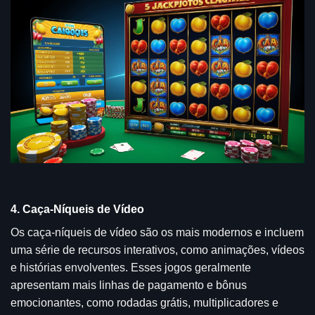
4. Caça-Níqueis de Vídeo
Os caça-níqueis de vídeo são os mais modernos e incluem
uma série de recursos interativos, como animações, vídeos
e histórias envolventes. Esses jogos geralmente
apresentam mais linhas de pagamento e bônus
emocionantes, como rodadas grátis, multiplicadores e